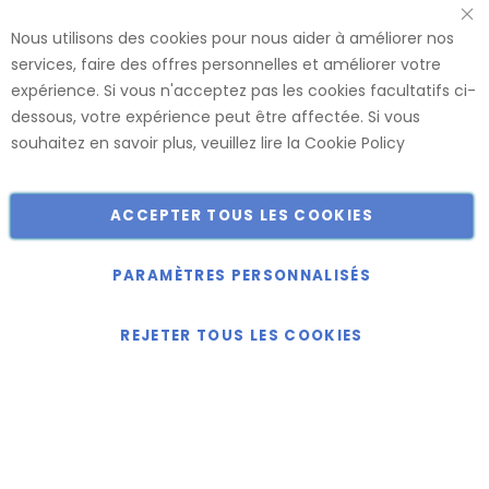
utilisons des matériaux de haute qualité de fournisseurs
Nous utilisons des cookies pour nous aider à améliorer nos
renommés. Ces panneaux sont confectionnés dans nos
services, faire des offres personnelles et améliorer votre
usines, ce qui nous permet de vous offrir le plus large choix
expérience. Si vous n'acceptez pas les cookies facultatifs ci-
de dimensions et de finitions.
dessous, votre expérience peut être affectée. Si vous
Catalogue
souhaitez en savoir plus, veuillez lire la
Cookie Policy
ACCEPTER TOUS LES COOKIES
Copyright © 2018-2024 présent Keller Objektmöbel GmbH
Tous droits réservés.
PARAMÈTRES PERSONNALISÉS
REJETER TOUS LES COOKIES