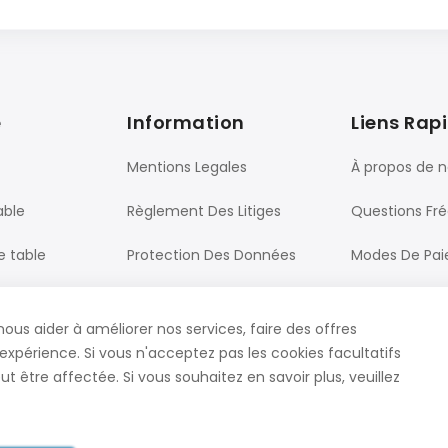
e
Information
Liens Rap
Mentions Legales
À propos de 
able
Règlement Des Litiges
Questions Fr
e table
Protection Des Données
Modes De Pa
Processus De Commande
Livraison
nous aider à améliorer nos services, faire des offres
ureau
CGV
Contact
expérience. Si vous n'acceptez pas les cookies facultatifs
t être affectée. Si vous souhaitez en savoir plus, veuillez