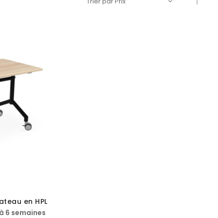
Par
ordre
décroi
lateau en HPL
4 à 6 semaines