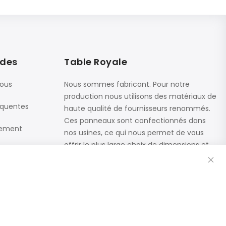
ides
Table Royale
nous
Nous sommes fabricant. Pour notre
production nous utilisons des matériaux de
équentes
haute qualité de fournisseurs renommés.
Ces panneaux sont confectionnés dans
iement
nos usines, ce qui nous permet de vous
offrir le plus large choix de dimensions et
Fe
de finitions.
Catalogue