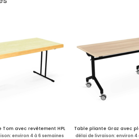
es
te Tom avec revêtement HPL
Table pliante Graz avec p
aison: environ 4 à 6 semaines
délai de livraison: environ 