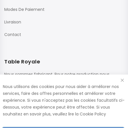
Modes De Paiement
Livraison
Contact
Table Royale
Nous sommes fabricant. Pour notre production nous
utilisons des matériaux de haute qualité de fournisseurs
Nous utilisons des cookies pour nous aider à améliorer nos
renommés. Ces panneaux sont confectionnés dans nos
services, faire des offres personnelles et améliorer votre
usines, ce qui nous permet de vous offrir le plus large choix
expérience. Si vous n'acceptez pas les cookies facultatifs ci-
de dimensions et de finitions.
dessous, votre expérience peut être affectée. Si vous
Catalogue
souhaitez en savoir plus, veuillez lire la
Cookie Policy