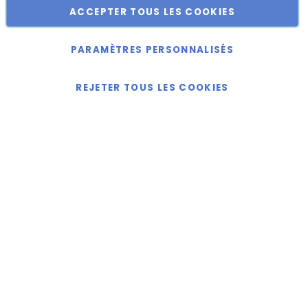
ACCEPTER TOUS LES COOKIES
Copyright © 2018-2024 présent Keller Objektmöbel GmbH
Tous droits réservés.
PARAMÈTRES PERSONNALISÉS
REJETER TOUS LES COOKIES