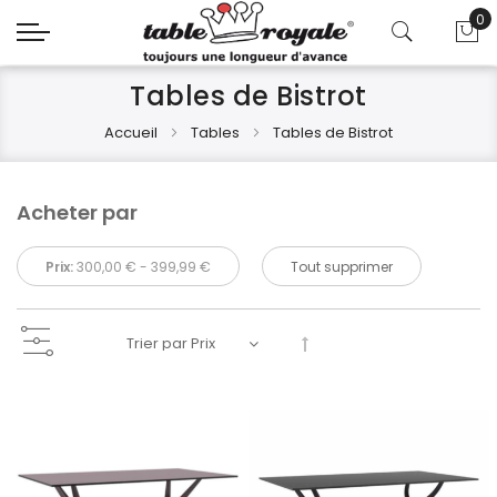
0
Mo
Tables de Bistrot
Accueil
Tables
Tables de Bistrot
Acheter par
Prix:
300,00 € - 399,99 €
Tout supprimer
Par
ordre
décroissant