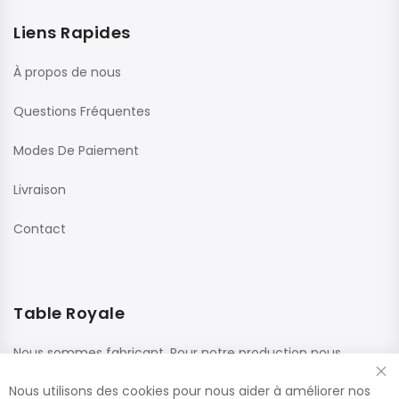
Liens Rapides
À propos de nous
Questions Fréquentes
Modes De Paiement
Livraison
Contact
Table Royale
Nous sommes fabricant. Pour notre production nous
utilisons des matériaux de haute qualité de fournisseurs
Nous utilisons des cookies pour nous aider à améliorer nos
renommés. Ces panneaux sont confectionnés dans nos