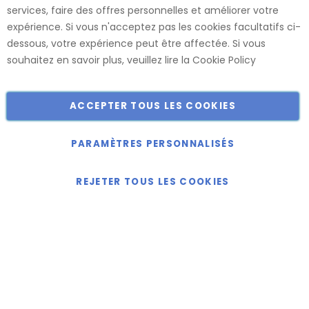
services, faire des offres personnelles et améliorer votre
usines, ce qui nous permet de vous offrir le plus large choix
expérience. Si vous n'acceptez pas les cookies facultatifs ci-
de dimensions et de finitions.
dessous, votre expérience peut être affectée. Si vous
Catalogue
souhaitez en savoir plus, veuillez lire la
Cookie Policy
ACCEPTER TOUS LES COOKIES
Copyright © 2018-2024 présent Keller Objektmöbel GmbH
Tous droits réservés.
PARAMÈTRES PERSONNALISÉS
REJETER TOUS LES COOKIES