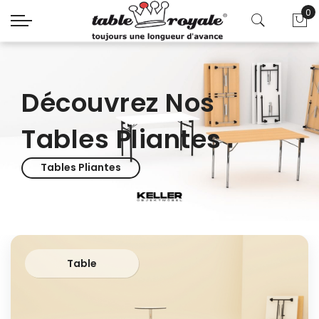
0
Mo
Découvrez Nos
Tables Pliantes
Tables Pliantes
Table