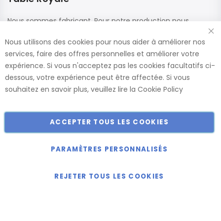
Nous sommes fabricant. Pour notre production nous
utilisons des matériaux de haute qualité de fournisseurs
Nous utilisons des cookies pour nous aider à améliorer nos
renommés. Ces panneaux sont confectionnés dans nos
services, faire des offres personnelles et améliorer votre
usines, ce qui nous permet de vous offrir le plus large choix
expérience. Si vous n'acceptez pas les cookies facultatifs ci-
de dimensions et de finitions.
dessous, votre expérience peut être affectée. Si vous
Catalogue
souhaitez en savoir plus, veuillez lire la
Cookie Policy
ACCEPTER TOUS LES COOKIES
Copyright © 2018-2024 présent Keller Objektmöbel GmbH
Tous droits réservés.
PARAMÈTRES PERSONNALISÉS
REJETER TOUS LES COOKIES