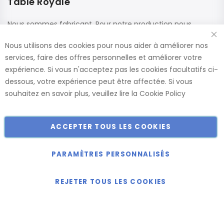
Table Royale
Nous sommes fabricant. Pour notre production nous
utilisons des matériaux de haute qualité de fournisseurs
Nous utilisons des cookies pour nous aider à améliorer nos
renommés. Ces panneaux sont confectionnés dans nos
services, faire des offres personnelles et améliorer votre
usines, ce qui nous permet de vous offrir le plus large choix
expérience. Si vous n'acceptez pas les cookies facultatifs ci-
de dimensions et de finitions.
dessous, votre expérience peut être affectée. Si vous
Catalogue
souhaitez en savoir plus, veuillez lire la
Cookie Policy
ACCEPTER TOUS LES COOKIES
Copyright © 2018-2024 présent Keller Objektmöbel GmbH
Tous droits réservés.
PARAMÈTRES PERSONNALISÉS
REJETER TOUS LES COOKIES