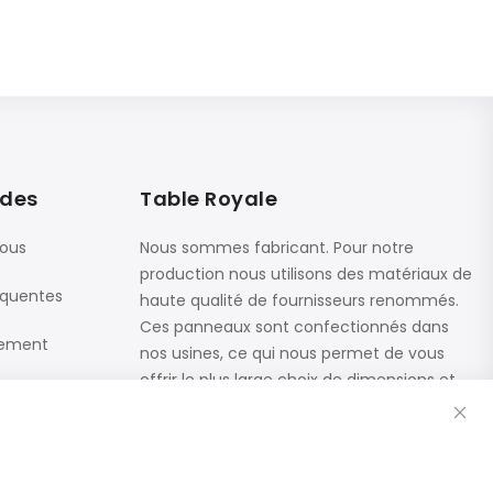
ides
Table Royale
nous
Nous sommes fabricant. Pour notre
production nous utilisons des matériaux de
équentes
haute qualité de fournisseurs renommés.
Ces panneaux sont confectionnés dans
iement
nos usines, ce qui nous permet de vous
offrir le plus large choix de dimensions et
Fe
de finitions.
Catalogue