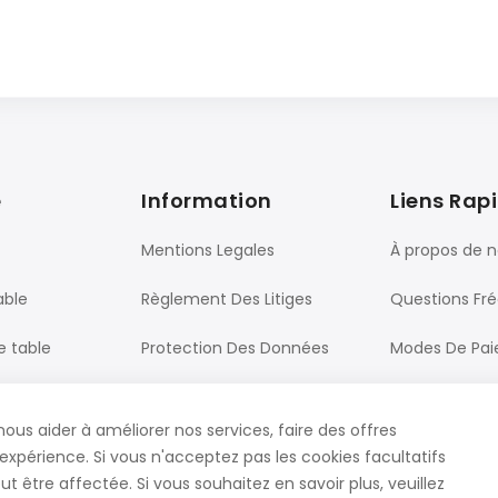
e
Information
Liens Rap
Mentions Legales
À propos de 
able
Règlement Des Litiges
Questions Fr
e table
Protection Des Données
Modes De Pa
Processus De Commande
Livraison
nous aider à améliorer nos services, faire des offres
ureau
CGV
Contact
expérience. Si vous n'acceptez pas les cookies facultatifs
t être affectée. Si vous souhaitez en savoir plus, veuillez