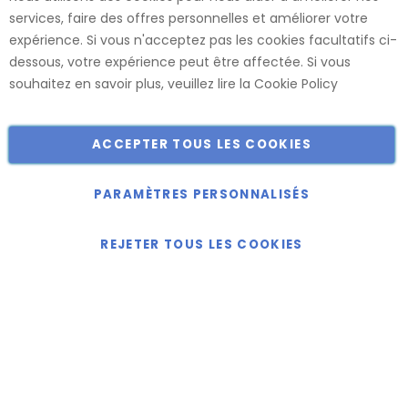
renommés. Ces panneaux sont confectionnés dans nos
services, faire des offres personnelles et améliorer votre
usines, ce qui nous permet de vous offrir le plus large choix
expérience. Si vous n'acceptez pas les cookies facultatifs ci-
de dimensions et de finitions.
dessous, votre expérience peut être affectée. Si vous
Catalogue
souhaitez en savoir plus, veuillez lire la
Cookie Policy
ACCEPTER TOUS LES COOKIES
Copyright © 2018-2024 présent Keller Objektmöbel GmbH
Tous droits réservés.
PARAMÈTRES PERSONNALISÉS
REJETER TOUS LES COOKIES