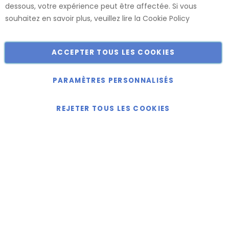
dessous, votre expérience peut être affectée. Si vous
Catalogue
souhaitez en savoir plus, veuillez lire la
Cookie Policy
ACCEPTER TOUS LES COOKIES
Copyright © 2018-2024 présent Keller Objektmöbel GmbH
Tous droits réservés.
PARAMÈTRES PERSONNALISÉS
REJETER TOUS LES COOKIES