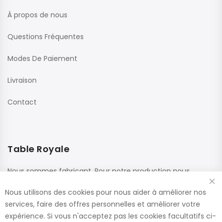
À propos de nous
Questions Fréquentes
Modes De Paiement
Livraison
Contact
Table Royale
Nous sommes fabricant. Pour notre production nous
utilisons des matériaux de haute qualité de fournisseurs
Nous utilisons des cookies pour nous aider à améliorer nos
renommés. Ces panneaux sont confectionnés dans nos
services, faire des offres personnelles et améliorer votre
usines, ce qui nous permet de vous offrir le plus large choix
expérience. Si vous n'acceptez pas les cookies facultatifs ci-
de dimensions et de finitions.