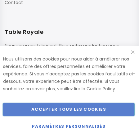
Contact
Table Royale
Nous sommes fabricant. Pour notre production nous
utilisons des matériaux de haute qualité de fournisseurs
Nous utilisons des cookies pour nous aider à améliorer nos
renommés. Ces panneaux sont confectionnés dans nos
services, faire des offres personnelles et améliorer votre
usines, ce qui nous permet de vous offrir le plus large choix
expérience. Si vous n'acceptez pas les cookies facultatifs ci-
de dimensions et de finitions.
dessous, votre expérience peut être affectée. Si vous
Catalogue
souhaitez en savoir plus, veuillez lire la
Cookie Policy
ACCEPTER TOUS LES COOKIES
Copyright © 2018-2024 présent Keller Objektmöbel GmbH
Tous droits réservés.
PARAMÈTRES PERSONNALISÉS