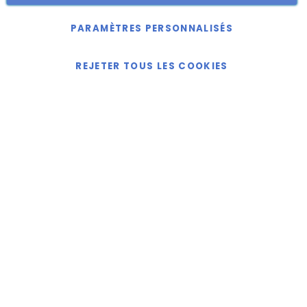
Copyright © 2018-2024 présent Keller Objektmöbel GmbH
Tous droits réservés.
PARAMÈTRES PERSONNALISÉS
REJETER TOUS LES COOKIES