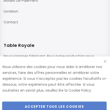
Modes De Paiement
Livraison
Contact
Table Royale
Nous sommes fabricant. Pour notre production nous
utilisons des matériaux de haute qualité de fournisseurs
Nous utilisons des cookies pour nous aider à améliorer nos
renommés. Ces panneaux sont confectionnés dans nos
services, faire des offres personnelles et améliorer votre
usines, ce qui nous permet de vous offrir le plus large choix
expérience. Si vous n'acceptez pas les cookies facultatifs ci-
de dimensions et de finitions.
dessous, votre expérience peut être affectée. Si vous
Catalogue
souhaitez en savoir plus, veuillez lire la
Cookie Policy
ACCEPTER TOUS LES COOKIES