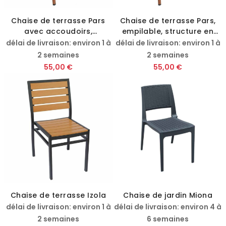
Chaise de terrasse Pars
Chaise de terrasse Pars,
avec accoudoirs,
empilable, structure en
empilable, structure en
aluminium aspect bois
délai de livraison: environ 1 à
délai de livraison: environ 1 à
aluminium aspect bois
2 semaines
2 semaines
55,00 €
55,00 €
Chaise de terrasse Izola
Chaise de jardin Miona
délai de livraison: environ 1 à
délai de livraison: environ 4 à
2 semaines
6 semaines