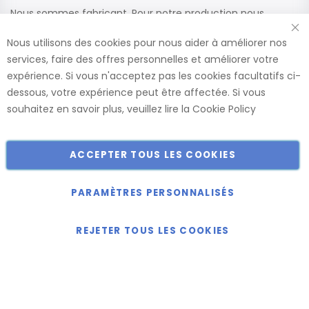
Nous sommes fabricant. Pour notre production nous
utilisons des matériaux de haute qualité de fournisseurs
Nous utilisons des cookies pour nous aider à améliorer nos
renommés. Ces panneaux sont confectionnés dans nos
services, faire des offres personnelles et améliorer votre
usines, ce qui nous permet de vous offrir le plus large choix
expérience. Si vous n'acceptez pas les cookies facultatifs ci-
de dimensions et de finitions.
dessous, votre expérience peut être affectée. Si vous
Catalogue
souhaitez en savoir plus, veuillez lire la
Cookie Policy
ACCEPTER TOUS LES COOKIES
Copyright © 2018-2024 présent Keller Objektmöbel GmbH
Tous droits réservés.
PARAMÈTRES PERSONNALISÉS
REJETER TOUS LES COOKIES