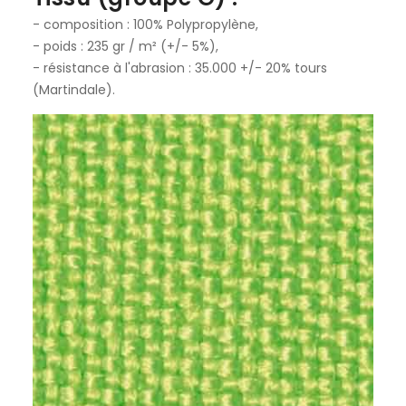
- composition : 100% Polypropylène,
- poids : 235 gr / m² (+/- 5%),
- résistance à l'abrasion : 35.000 +/- 20% tours
(Martindale).