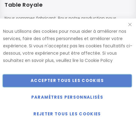
Table Royale
Nous sommes fabricant. Pour notre production nous
utilisons des matériaux de haute qualité de fournisseurs
Nous utilisons des cookies pour nous aider à améliorer nos
renommés. Ces panneaux sont confectionnés dans nos
services, faire des offres personnelles et améliorer votre
usines, ce qui nous permet de vous offrir le plus large choix
expérience. Si vous n'acceptez pas les cookies facultatifs ci-
de dimensions et de finitions.
dessous, votre expérience peut être affectée. Si vous
Catalogue
souhaitez en savoir plus, veuillez lire la
Cookie Policy
ACCEPTER TOUS LES COOKIES
Copyright © 2018-2024 présent Keller Objektmöbel GmbH
Tous droits réservés.
PARAMÈTRES PERSONNALISÉS
REJETER TOUS LES COOKIES