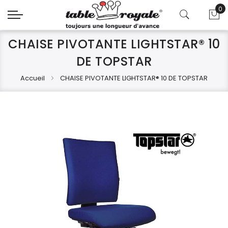
0
Mo
CHAISE PIVOTANTE LIGHTSTAR® 10
DE TOPSTAR
Accueil
CHAISE PIVOTANTE LIGHTSTAR® 10 DE TOPSTAR
Skip
Skip
to
to
the
the
end
beginning
of
of
the
the
images
images
gallery
gallery