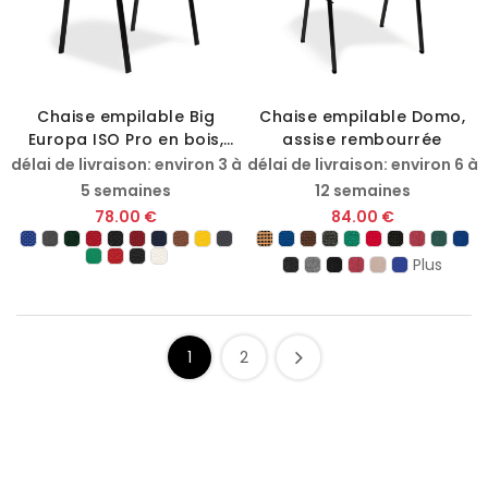
Chaise empilable Big
Chaise empilable Domo,
Europa ISO Pro en bois,
assise rembourrée
assise et dossier
délai de livraison: environ 3 à
délai de livraison: environ 6 à
rembourrés
5 semaines
12 semaines
78.00 €
84.00 €
Plus
1
2