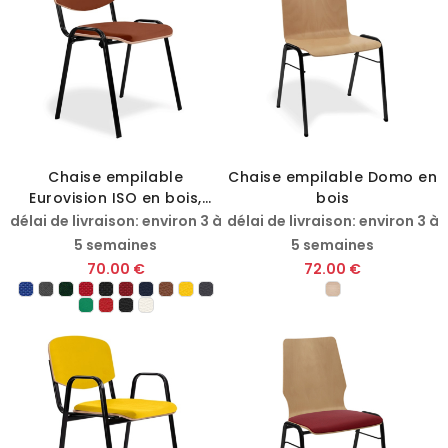
Chaise empilable
Chaise empilable Domo en
Eurovision ISO en bois,
bois
assise et dossier
délai de livraison: environ 3 à
délai de livraison: environ 3 à
rembourrés
5 semaines
5 semaines
70.00 €
72.00 €