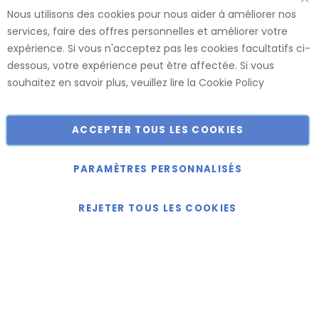
utilisons des matériaux de haute qualité de fournisseurs
Nous utilisons des cookies pour nous aider à améliorer nos
renommés. Ces panneaux sont confectionnés dans nos
services, faire des offres personnelles et améliorer votre
usines, ce qui nous permet de vous offrir le plus large choix
expérience. Si vous n'acceptez pas les cookies facultatifs ci-
de dimensions et de finitions.
dessous, votre expérience peut être affectée. Si vous
Catalogue
souhaitez en savoir plus, veuillez lire la
Cookie Policy
ACCEPTER TOUS LES COOKIES
Copyright © 2018-2024 présent Keller Objektmöbel GmbH
Tous droits réservés.
PARAMÈTRES PERSONNALISÉS
REJETER TOUS LES COOKIES