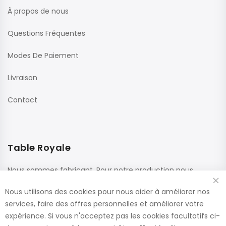
À propos de nous
Questions Fréquentes
Modes De Paiement
Livraison
Contact
Table Royale
Nous sommes fabricant. Pour notre production nous
utilisons des matériaux de haute qualité de fournisseurs
Nous utilisons des cookies pour nous aider à améliorer nos
renommés. Ces panneaux sont confectionnés dans nos
services, faire des offres personnelles et améliorer votre
usines, ce qui nous permet de vous offrir le plus large choix
expérience. Si vous n'acceptez pas les cookies facultatifs ci-
de dimensions et de finitions.