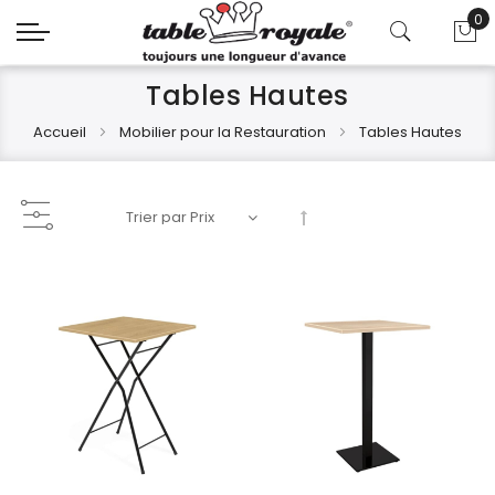
0
Mo
Tables Hautes
Accueil
Mobilier pour la Restauration
Tables Hautes
Par
ordre
décroissant