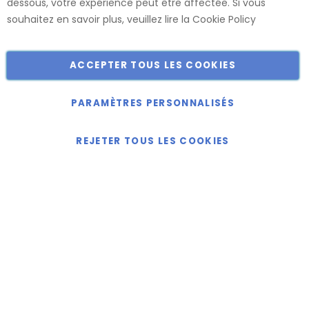
dessous, votre expérience peut être affectée. Si vous
Catalogue
souhaitez en savoir plus, veuillez lire la
Cookie Policy
ACCEPTER TOUS LES COOKIES
Copyright © 2018-2024 présent Keller Objektmöbel GmbH
Tous droits réservés.
PARAMÈTRES PERSONNALISÉS
REJETER TOUS LES COOKIES