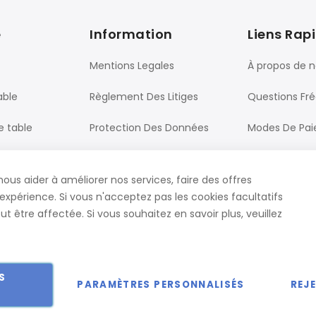
e
Information
Liens Rap
Mentions Legales
À propos de 
able
Règlement Des Litiges
Questions Fr
e table
Protection Des Données
Modes De Pa
Processus De Commande
Livraison
nous aider à améliorer nos services, faire des offres
ureau
CGV
Contact
expérience. Si vous n'acceptez pas les cookies facultatifs
t être affectée. Si vous souhaitez en savoir plus, veuillez
S
PARAMÈTRES PERSONNALISÉS
REJ
 droits réservés.