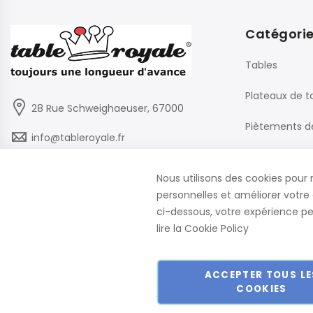
Catégori
Tables
Plateaux de t
28 Rue Schweighaeuser, 67000
Piètements d
info@tableroyale.fr
Chaises
03 88 60 50 22
Nous utilisons des cookies pour 
Mobilier de B
personnelles et améliorer votre 
Lundi - Vendredi: 07:30-17:00
ci-dessous, votre expérience peu
lire la
Cookie Policy
ACCEPTER TOUS LE
COOKIES
Copyright © 2018-2024 présent Keller Objektmöbel GmbH Tous