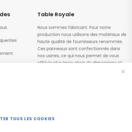
ides
Table Royale
nous
Nous sommes fabricant. Pour notre
production nous utilisons des matériaux de
équentes
haute qualité de fournisseurs renommés.
Ces panneaux sont confectionnés dans
iement
nos usines, ce qui nous permet de vous
offrir le plus large choix de dimensions et
Fe
de finitions.
Catalogue
ETER TOUS LES COOKIES