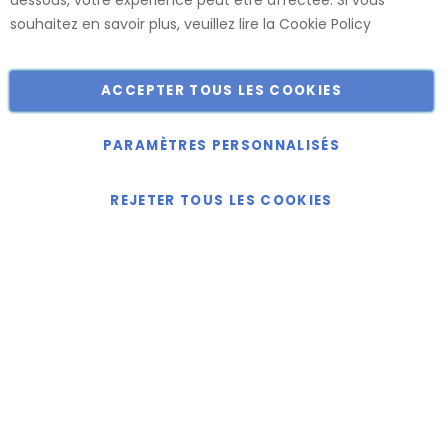
dessous, votre expérience peut être affectée. Si vous
Catalogue
souhaitez en savoir plus, veuillez lire la
Cookie Policy
ACCEPTER TOUS LES COOKIES
Copyright © 2018-2024 présent Keller Objektmöbel GmbH
Tous droits réservés.
PARAMÈTRES PERSONNALISÉS
REJETER TOUS LES COOKIES