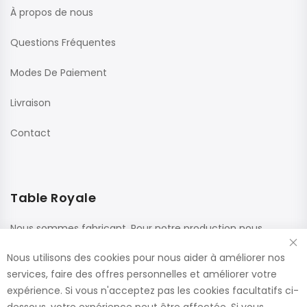
À propos de nous
Questions Fréquentes
Modes De Paiement
Livraison
Contact
Table Royale
Nous sommes fabricant. Pour notre production nous
utilisons des matériaux de haute qualité de fournisseurs
Nous utilisons des cookies pour nous aider à améliorer nos
renommés. Ces panneaux sont confectionnés dans nos
services, faire des offres personnelles et améliorer votre
usines, ce qui nous permet de vous offrir le plus large choix
expérience. Si vous n'acceptez pas les cookies facultatifs ci-
de dimensions et de finitions.