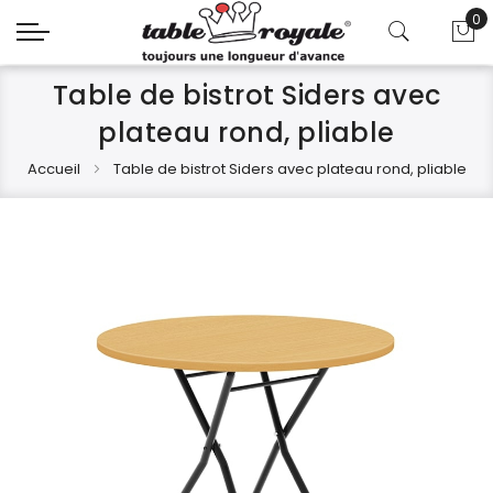
0
Mo
Table de bistrot Siders avec
plateau rond, pliable
Accueil
Table de bistrot Siders avec plateau rond, pliable
Skip
Skip
to
to
the
the
end
beginning
of
of
the
the
images
images
gallery
gallery