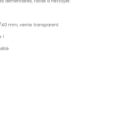
 alimentaires, facile à nettoyer.
/40 mm, vernis transparent
 !
ilité