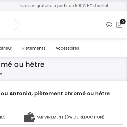
Livraison gratuite à partir de 500€ HT d'achat
0
Mo
térieur
Pietements
Accessoires
omé ou hêtre
re
 ou Antonia, piètement chromé ou hêtre
NES
PAR VIREMENT (3% DE RÉDUCTION)