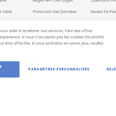
able
Règlement Des Litiges
Questions Fr
e table
Protection Des Données
Modes De Pa
Processus De Commande
Livraison
nous aider à améliorer nos services, faire des offres
ureau
CGV
Contact
expérience. Si vous n'acceptez pas les cookies facultatifs
t être affectée. Si vous souhaitez en savoir plus, veuillez
S
PARAMÈTRES PERSONNALISÉS
REJ
 droits réservés.