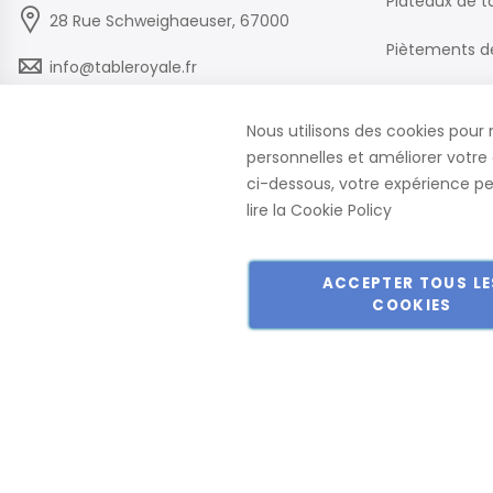
Plateaux de t
28 Rue Schweighaeuser, 67000
Piètements d
info@tableroyale.fr
Chaises
03 88 60 50 22
Nous utilisons des cookies pour 
Mobilier de B
personnelles et améliorer votre 
Lundi - Vendredi: 07:30-17:00
ci-dessous, votre expérience peu
lire la
Cookie Policy
ACCEPTER TOUS LE
COOKIES
Copyright © 2018-2024 présent Keller Objektmöbel GmbH Tous