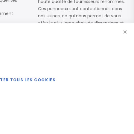
équentes
haute qualité de fournisseurs renommés.
Ces panneaux sont confectionnés dans
iement
nos usines, ce qui nous permet de vous
offrir le plus large choix de dimensions et
Fe
de finitions.
Catalogue
ETER TOUS LES COOKIES