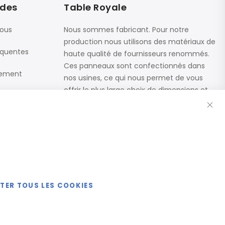
ides
Table Royale
nous
Nous sommes fabricant. Pour notre
production nous utilisons des matériaux de
équentes
haute qualité de fournisseurs renommés.
Ces panneaux sont confectionnés dans
iement
nos usines, ce qui nous permet de vous
offrir le plus large choix de dimensions et
Fe
de finitions.
Catalogue
ETER TOUS LES COOKIES