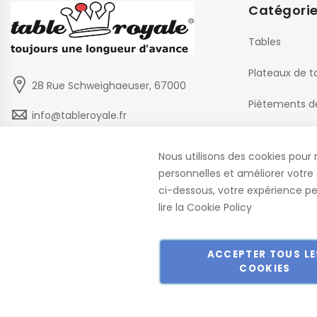
Catégori
Tables
Plateaux de t
28 Rue Schweighaeuser, 67000
Piètements d
info@tableroyale.fr
Chaises
03 88 60 50 22
Nous utilisons des cookies pour 
Mobilier de B
personnelles et améliorer votre 
Lundi - Vendredi: 07:30-17:00
ci-dessous, votre expérience peu
lire la
Cookie Policy
ACCEPTER TOUS LE
COOKIES
Copyright © 2018-2024 présent Keller Objektmöbel GmbH Tous