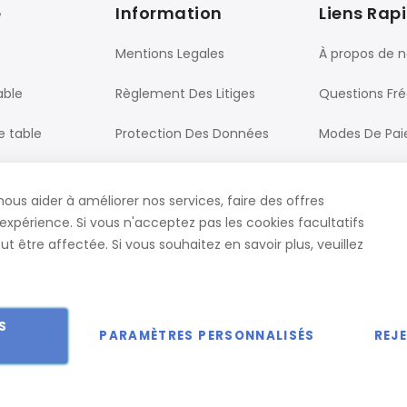
e
Information
Liens Rap
Mentions Legales
À propos de 
able
Règlement Des Litiges
Questions Fr
e table
Protection Des Données
Modes De Pa
Processus De Commande
Livraison
nous aider à améliorer nos services, faire des offres
ureau
CGV
Contact
expérience. Si vous n'acceptez pas les cookies facultatifs
t être affectée. Si vous souhaitez en savoir plus, veuillez
S
PARAMÈTRES PERSONNALISÉS
REJ
 droits réservés.