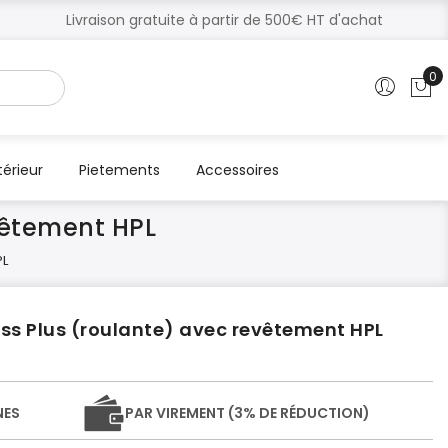
Livraison gratuite à partir de 500€ HT d'achat
0
Mo
térieur
Pietements
Accessoires
vêtement HPL
PL
ss Plus (roulante) avec revêtement HPL
NES
PAR VIREMENT (3% DE RÉDUCTION)