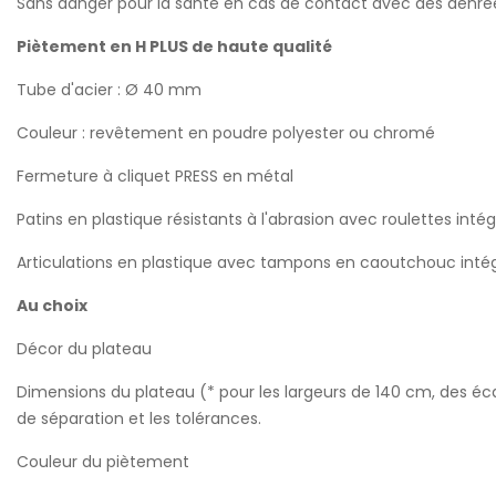
Sans danger pour la santé en cas de contact avec des denrées
Piètement en H PLUS de haute qualité
Tube d'acier : Ø 40 mm
Couleur : revêtement en poudre polyester ou chromé
Fermeture à cliquet PRESS en métal
Patins en plastique résistants à l'abrasion avec roulettes inté
Articulations en plastique avec tampons en caoutchouc inté
Au choix
Décor du plateau
Dimensions du plateau (* pour les largeurs de 140 cm, des éca
de séparation et les tolérances.
Couleur du piètement