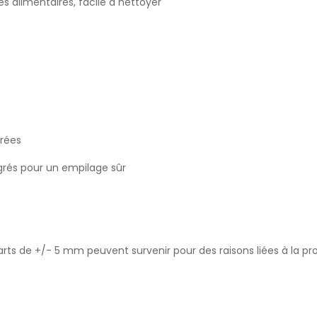
 alimentaires, facile à nettoyer
grées
grés pour un empilage sûr
rts de +/- 5 mm peuvent survenir pour des raisons liées à la pr