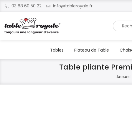
03 88 60 50 22
info@tableroyale.fr
Recherche
Tables
Plateau de Table
Chais
Table pliante Prem
Accueil
Skip
Skip
to
to
the
the
end
beginning
of
of