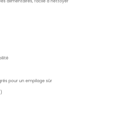
s alimentaires, facile à nettoyer
ilité
grés pour un empilage sûr
e)