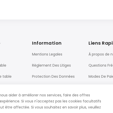
e
Information
Liens Rap
Mentions Legales
À propos de 
able
Règlement Des Litiges
Questions Fr
e table
Protection Des Données
Modes De Pa
Processus De Commande
Livraison
nous aider à améliorer nos services, faire des offres
ureau
CGV
Contact
expérience. Si vous n'acceptez pas les cookies facultatifs
t être affectée. Si vous souhaitez en savoir plus, veuillez