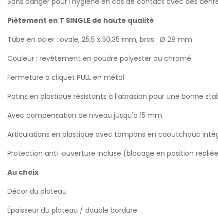
Sans danger pour l'hygiène en cas de contact avec des denrée
Piètement en T SINGLE de haute qualité
Tube en acier : ovale, 25,5 x 50,35 mm, bras : Ø 28 mm
Couleur : revêtement en poudre polyester ou chromé
Fermeture à cliquet PULL en métal
Patins en plastique résistants à l'abrasion pour une bonne stab
Avec compensation de niveau jusqu'à 15 mm
Articulations en plastique avec tampons en caoutchouc inté
Protection anti-ouverture incluse (blocage en position replié
Au choix
Décor du plateau
Épaisseur du plateau / double bordure