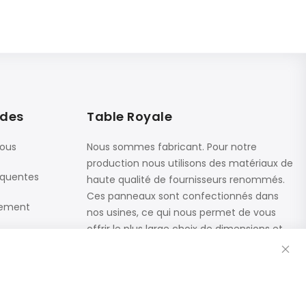
ides
Table Royale
nous
Nous sommes fabricant. Pour notre
production nous utilisons des matériaux de
équentes
haute qualité de fournisseurs renommés.
Ces panneaux sont confectionnés dans
iement
nos usines, ce qui nous permet de vous
offrir le plus large choix de dimensions et
Fe
de finitions.
Catalogue