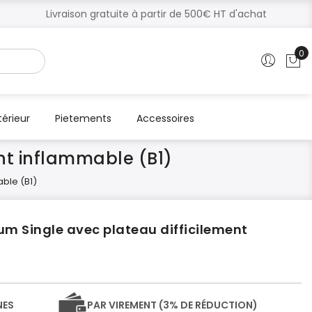
Livraison gratuite à partir de 500€ HT d'achat
0
Mo
térieur
Pietements
Accessoires
nt inflammable (B1)
able (B1)
um Single avec plateau difficilement
NES
PAR VIREMENT (3% DE RÉDUCTION)