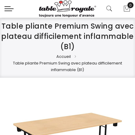
0
Mo
Table pliante Premium Swing avec
plateau difficilement inflammable
(B1)
Accueil
Table pliante Premium Swing avec plateau difficilement
inflammable (B1)
Skip
Skip
to
to
the
the
end
beginning
of
of
the
the
images
images