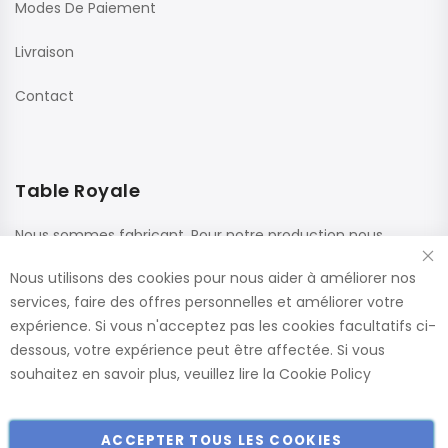
Modes De Paiement
Livraison
Contact
Table Royale
Nous sommes fabricant. Pour notre production nous
utilisons des matériaux de haute qualité de fournisseurs
Nous utilisons des cookies pour nous aider à améliorer nos
renommés. Ces panneaux sont confectionnés dans nos
services, faire des offres personnelles et améliorer votre
usines, ce qui nous permet de vous offrir le plus large choix
expérience. Si vous n'acceptez pas les cookies facultatifs ci-
de dimensions et de finitions.
dessous, votre expérience peut être affectée. Si vous
Catalogue
souhaitez en savoir plus, veuillez lire la
Cookie Policy
ACCEPTER TOUS LES COOKIES