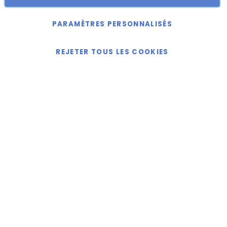
Copyright © 2018-2024 présent Keller Objektmöbel GmbH
Tous droits réservés.
PARAMÈTRES PERSONNALISÉS
REJETER TOUS LES COOKIES