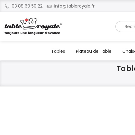
03 88 60 50 22
info@tableroyale.fr
Recherche
Tables
Plateau de Table
Chais
Tabl
Skip
Skip
to
to
the
the
end
beginning
of
of