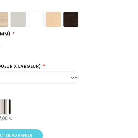
 (MM)
€
GUEUR X LARGEUR)
7,00 €
UTER AU PANIER