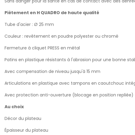
Sans danger pour la santé en cas de contact avec des denrées
Piètement en H QUADRO de haute qualité
Tube d'acier : Ø 25 mm
Couleur : revêtement en poudre polyester ou chromé
Fermeture à cliquet PRESS en métal
Patins en plastique résistants à l'abrasion pour une bonne stab
Avec compensation de niveau jusqu'à 15 mm
Articulations en plastique avec tampons en caoutchouc inté
Avec protection anti-ouverture (blocage en position repliée)
Au choix
Décor du plateau
Épaisseur du plateau