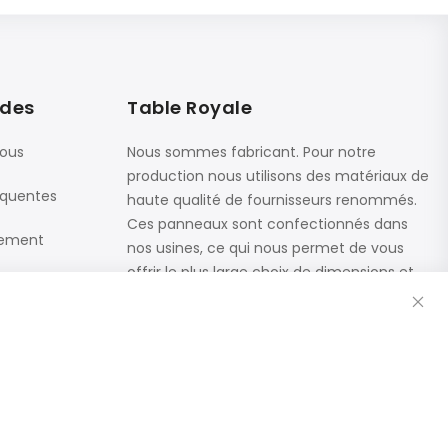
ides
Table Royale
nous
Nous sommes fabricant. Pour notre
production nous utilisons des matériaux de
équentes
haute qualité de fournisseurs renommés.
Ces panneaux sont confectionnés dans
iement
nos usines, ce qui nous permet de vous
offrir le plus large choix de dimensions et
Fe
de finitions.
Catalogue