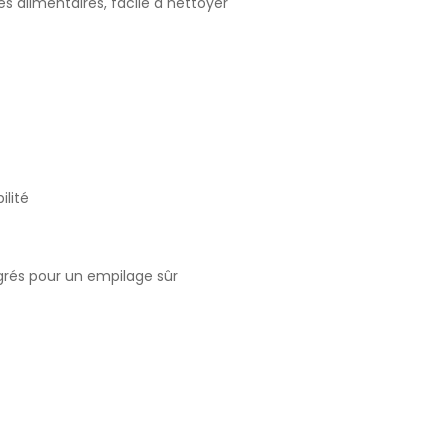
 alimentaires, facile à nettoyer
ilité
grés pour un empilage sûr