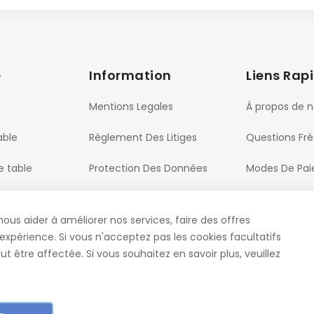
e
Information
Liens Rap
Mentions Legales
À propos de 
able
Règlement Des Litiges
Questions Fr
e table
Protection Des Données
Modes De Pa
Processus De Commande
Livraison
nous aider à améliorer nos services, faire des offres
ureau
CGV
Contact
expérience. Si vous n'acceptez pas les cookies facultatifs
t être affectée. Si vous souhaitez en savoir plus, veuillez