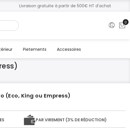
Livraison gratuite à partir de 500€ HT d'achat
0
Mo
térieur
Pietements
Accessoires
ress)
o (Eco, King ou Empress)
ES
PAR VIREMENT (3% DE RÉDUCTION)