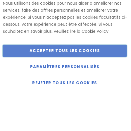
Nous utilisons des cookies pour nous aider à améliorer nos
renommés. Ces panneaux sont confectionnés dans nos
services, faire des offres personnelles et améliorer votre
usines, ce qui nous permet de vous offrir le plus large choix
expérience. Si vous n'acceptez pas les cookies facultatifs ci-
de dimensions et de finitions.
dessous, votre expérience peut être affectée. Si vous
Catalogue
souhaitez en savoir plus, veuillez lire la
Cookie Policy
ACCEPTER TOUS LES COOKIES
Copyright © 2018-2024 présent Keller Objektmöbel GmbH
Tous droits réservés.
PARAMÈTRES PERSONNALISÉS
REJETER TOUS LES COOKIES