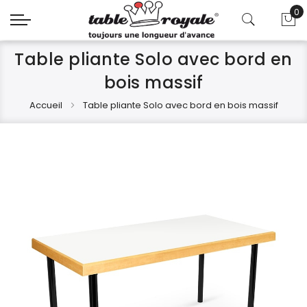
0
Mo
Table pliante Solo avec bord en
bois massif
Accueil
Table pliante Solo avec bord en bois massif
Skip
Skip
to
to
the
the
end
beginning
of
of
the
the
images
images
gallery
gallery