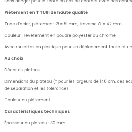
Sans danger pour la santé en cas de contact avec des denrées
Piètement en T TURI de haute qualité
Tube d'acier, piètement Ø = 51 mm, traverse Ø = 42 mm
Couleur : revêtement en poudre polyester ou chromé
Avec roulettes en plastique pour un déplacement facile et un
Au choix
Décor du plateau
Dimensions du plateau (* pour les largeurs de 140 cm, des éca
de séparation et les tolérances.
Couleur du piètement
Caractéristiques techniques
Épaisseur du plateau : 30 mm