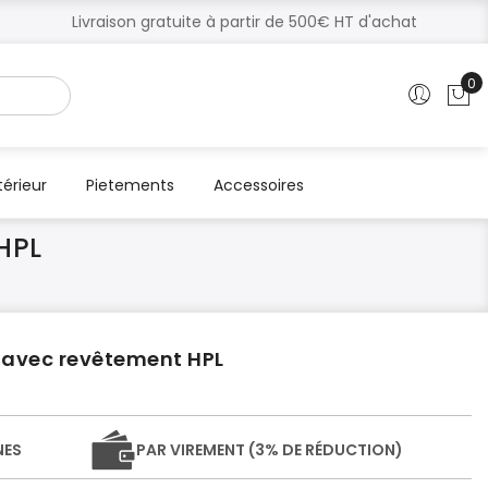
Livraison gratuite à partir de 500€ HT d'achat
0
Mo
térieur
Pietements
Accessoires
HPL
n avec revêtement HPL
NES
PAR VIREMENT (3% DE RÉDUCTION)