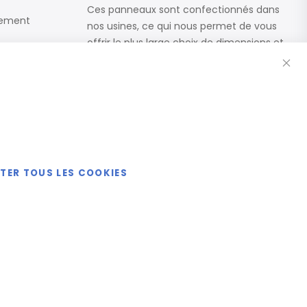
Ces panneaux sont confectionnés dans
iement
nos usines, ce qui nous permet de vous
offrir le plus large choix de dimensions et
Fe
de finitions.
Catalogue
ETER TOUS LES COOKIES