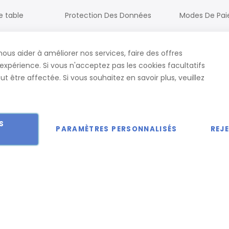
e table
Protection Des Données
Modes De Pa
Processus De Commande
Livraison
nous aider à améliorer nos services, faire des offres
ureau
CGV
Contact
expérience. Si vous n'acceptez pas les cookies facultatifs
t être affectée. Si vous souhaitez en savoir plus, veuillez
S
PARAMÈTRES PERSONNALISÉS
REJ
 droits réservés.