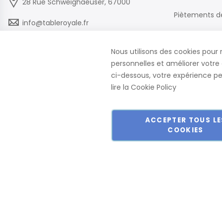
28 Rue Schweighaeuser, 67000
Piètements d
info@tableroyale.fr
Chaises
03 88 60 50 22
Nous utilisons des cookies pour 
Mobilier de B
personnelles et améliorer votre 
Lundi - Vendredi: 07:30-17:00
ci-dessous, votre expérience peu
lire la
Cookie Policy
ACCEPTER TOUS LE
COOKIES
Copyright © 2018-2024 présent Keller Objektmöbel GmbH Tous