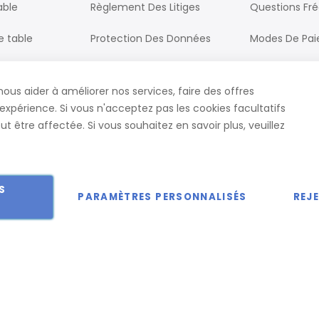
able
Règlement Des Litiges
Questions Fr
e table
Protection Des Données
Modes De Pa
Processus De Commande
Livraison
nous aider à améliorer nos services, faire des offres
ureau
CGV
Contact
expérience. Si vous n'acceptez pas les cookies facultatifs
t être affectée. Si vous souhaitez en savoir plus, veuillez
S
PARAMÈTRES PERSONNALISÉS
REJ
 droits réservés.