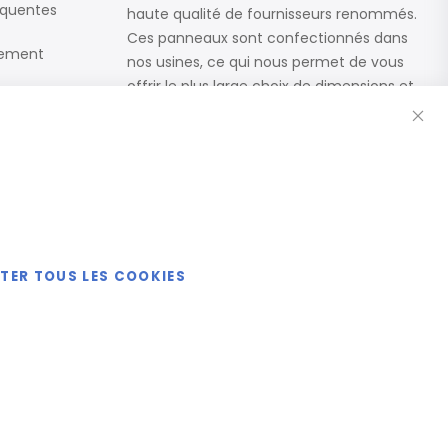
équentes
haute qualité de fournisseurs renommés.
Ces panneaux sont confectionnés dans
iement
nos usines, ce qui nous permet de vous
offrir le plus large choix de dimensions et
Fe
de finitions.
Catalogue
ETER TOUS LES COOKIES