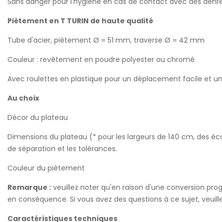
Sans danger pour l'hygiène en cas de contact avec des denrée
Piètement en T TURIN de haute qualité
Tube d'acier, piètement Ø = 51 mm, traverse Ø = 42 mm
Couleur : revêtement en poudre polyester ou chromé
Avec roulettes en plastique pour un déplacement facile et un
Au choix
Décor du plateau
Dimensions du plateau (* pour les largeurs de 140 cm, des éca
de séparation et les tolérances.
Couleur du piètement
Remarque :
veuillez noter qu'en raison d'une conversion prog
en conséquence. Si vous avez des questions à ce sujet, veuil
Caractéristiques techniques