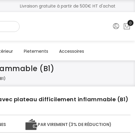
Livraison gratuite à partir de 500€ HT d'achat
0
Mo
térieur
Pietements
Accessoires
nflammable (B1)
B1)
 avec plateau difficilement inflammable (B1)
NES
PAR VIREMENT (3% DE RÉDUCTION)