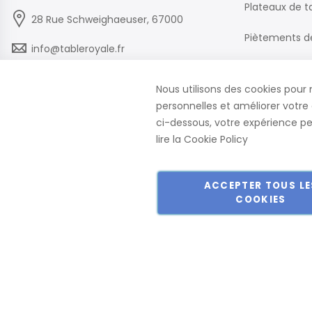
Plateaux de t
28 Rue Schweighaeuser, 67000
Piètements d
info@tableroyale.fr
Chaises
03 88 60 50 22
Nous utilisons des cookies pour 
Mobilier de B
personnelles et améliorer votre 
Lundi - Vendredi: 07:30-17:00
ci-dessous, votre expérience peu
lire la
Cookie Policy
ACCEPTER TOUS LE
COOKIES
Copyright © 2018-2024 présent Keller Objektmöbel GmbH Tous