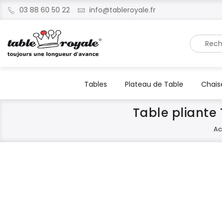
03 88 60 50 22
info@tableroyale.fr
Recherche
Tables
Plateau de Table
Chais
Table pliante 
Ac
Skip
Skip
to
to
the
the
end
beginning
of
of