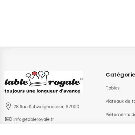
Catégori
Tables
Plateaux de t
28 Rue Schweighaeuser, 67000
Piètements d
info@tableroyale.fr
Chaises
03 88 60 50 22