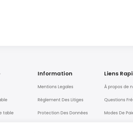
e
Information
Liens Rap
Mentions Legales
À propos de 
able
Règlement Des Litiges
Questions Fr
e table
Protection Des Données
Modes De Pa
Processus De Commande
Livraison