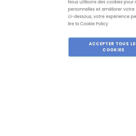
Nous utilisons des cookies pour 
Mobilier de B
personnelles et améliorer votre 
Lundi - Vendredi: 07:30-17:00
ci-dessous, votre expérience peu
lire la
Cookie Policy
ACCEPTER TOUS LE
COOKIES
Copyright © 2018-2024 présent Keller Objektmöbel GmbH Tous