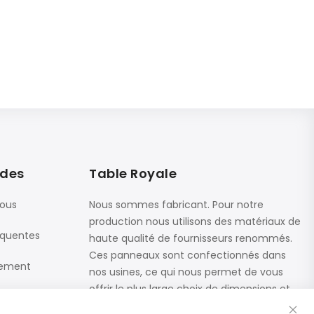
ides
Table Royale
nous
Nous sommes fabricant. Pour notre
production nous utilisons des matériaux de
équentes
haute qualité de fournisseurs renommés.
Ces panneaux sont confectionnés dans
iement
nos usines, ce qui nous permet de vous
offrir le plus large choix de dimensions et
Fe
de finitions.