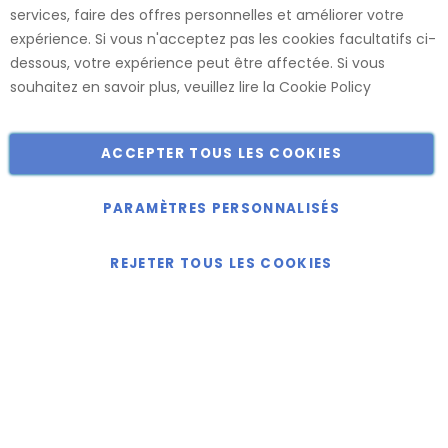
services, faire des offres personnelles et améliorer votre
usines, ce qui nous permet de vous offrir le plus large choix
expérience. Si vous n'acceptez pas les cookies facultatifs ci-
de dimensions et de finitions.
dessous, votre expérience peut être affectée. Si vous
Catalogue
souhaitez en savoir plus, veuillez lire la
Cookie Policy
ACCEPTER TOUS LES COOKIES
Copyright © 2018-2024 présent Keller Objektmöbel GmbH
Tous droits réservés.
PARAMÈTRES PERSONNALISÉS
REJETER TOUS LES COOKIES