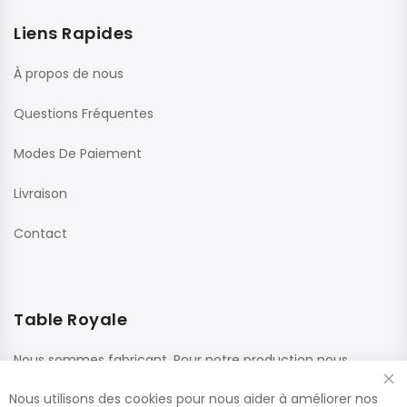
Liens Rapides
À propos de nous
Questions Fréquentes
Modes De Paiement
Livraison
Contact
Table Royale
Nous sommes fabricant. Pour notre production nous
utilisons des matériaux de haute qualité de fournisseurs
Nous utilisons des cookies pour nous aider à améliorer nos
renommés. Ces panneaux sont confectionnés dans nos