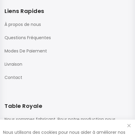
Liens Rapides
À propos de nous
Questions Fréquentes
Modes De Paiement
Livraison
Contact
Table Royale
Nous sommes fabricant. Pour notre production nous
utilisons des matériaux de haute qualité de fournisseurs
Nous utilisons des cookies pour nous aider à améliorer nos
renommés. Ces panneaux sont confectionnés dans nos