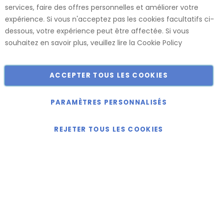
services, faire des offres personnelles et améliorer votre
usines, ce qui nous permet de vous offrir le plus large choix
expérience. Si vous n'acceptez pas les cookies facultatifs ci-
de dimensions et de finitions.
dessous, votre expérience peut être affectée. Si vous
Catalogue
souhaitez en savoir plus, veuillez lire la
Cookie Policy
ACCEPTER TOUS LES COOKIES
Copyright © 2018-2024 présent Keller Objektmöbel GmbH
Tous droits réservés.
PARAMÈTRES PERSONNALISÉS
REJETER TOUS LES COOKIES