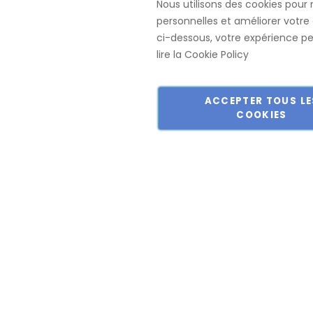
Nous utilisons des cookies pour 
Mobilier de B
personnelles et améliorer votre 
Lundi - Vendredi: 07:30-17:00
ci-dessous, votre expérience peu
lire la
Cookie Policy
ACCEPTER TOUS LE
COOKIES
Copyright © 2018-2024 présent Keller Objektmöbel GmbH Tous