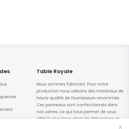
ides
Table Royale
nous
Nous sommes fabricant. Pour notre
production nous utilisons des matériaux de
équentes
haute qualité de fournisseurs renommés.
Ces panneaux sont confectionnés dans
iement
nos usines, ce qui nous permet de vous
offrir le plus large choix de dimensions et
Fe
de finitions.