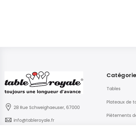
Catégori
Tables
Plateaux de t
28 Rue Schweighaeuser, 67000
Piètements d
info@tableroyale.fr
Chaises
03 88 60 50 22