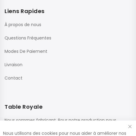
Liens Rapides
À propos de nous
Questions Fréquentes
Modes De Paiement
Livraison
Contact
Table Royale
Nous sommes fabricant. Pour notre production nous
utilisons des matériaux de haute qualité de fournisseurs
Nous utilisons des cookies pour nous aider à améliorer nos
renommés. Ces panneaux sont confectionnés dans nos