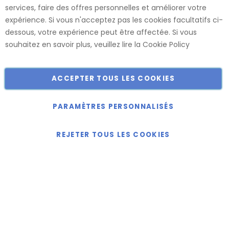
services, faire des offres personnelles et améliorer votre
usines, ce qui nous permet de vous offrir le plus large choix
expérience. Si vous n'acceptez pas les cookies facultatifs ci-
de dimensions et de finitions.
dessous, votre expérience peut être affectée. Si vous
Catalogue
souhaitez en savoir plus, veuillez lire la
Cookie Policy
ACCEPTER TOUS LES COOKIES
Copyright © 2018-2024 présent Keller Objektmöbel GmbH
Tous droits réservés.
PARAMÈTRES PERSONNALISÉS
REJETER TOUS LES COOKIES