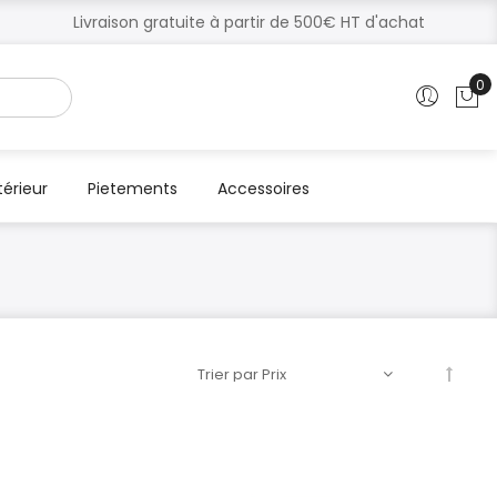
Livraison gratuite à partir de 500€ HT d'achat
0
Mo
térieur
Pietements
Accessoires
Par
ordre
décroi