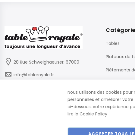
Catégori
Tables
Plateaux de t
28 Rue Schweighaeuser, 67000
Piètements d
info@tableroyale.fr
Chaises
03 88 60 50 22
Nous utilisons des cookies pour 
Mobilier de B
personnelles et améliorer votre 
Lundi - Vendredi: 07:30-17:00
ci-dessous, votre expérience peu
lire la
Cookie Policy
ACCEPTER TOUS LE