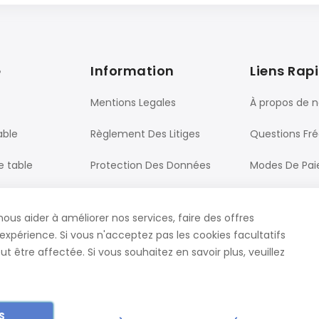
e
Information
Liens Rap
Mentions Legales
À propos de 
able
Règlement Des Litiges
Questions Fr
e table
Protection Des Données
Modes De Pa
Processus De Commande
Livraison
nous aider à améliorer nos services, faire des offres
ureau
CGV
Contact
expérience. Si vous n'acceptez pas les cookies facultatifs
t être affectée. Si vous souhaitez en savoir plus, veuillez
S