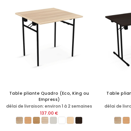
Table pliante Quadro (Eco, King ou
Table plia
Empress)
délai de livraison: environ 1 à 2 semaines
délai de livr
137.00 €