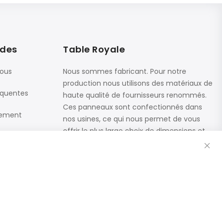
ides
Table Royale
nous
Nous sommes fabricant. Pour notre
production nous utilisons des matériaux de
équentes
haute qualité de fournisseurs renommés.
Ces panneaux sont confectionnés dans
iement
nos usines, ce qui nous permet de vous
offrir le plus large choix de dimensions et
Fe
de finitions.
Catalogue