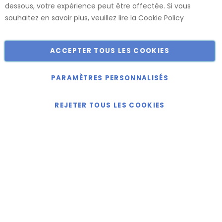
dessous, votre expérience peut être affectée. Si vous
Catalogue
souhaitez en savoir plus, veuillez lire la
Cookie Policy
ACCEPTER TOUS LES COOKIES
Copyright © 2018-2024 présent Keller Objektmöbel GmbH
Tous droits réservés.
PARAMÈTRES PERSONNALISÉS
REJETER TOUS LES COOKIES