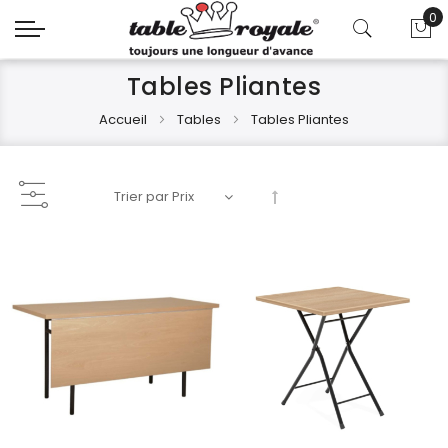
0
Mo
Tables Pliantes
Accueil
Tables
Tables Pliantes
Par
ordre
décroissant