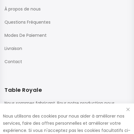
À propos de nous
Questions Fréquentes
Modes De Paiement
Livraison
Contact
Table Royale
Nous sommes fabricant. Pour notre production nous
utilisons des matériaux de haute qualité de fournisseurs
Nous utilisons des cookies pour nous aider à améliorer nos
renommés. Ces panneaux sont confectionnés dans nos
services, faire des offres personnelles et améliorer votre
usines, ce qui nous permet de vous offrir le plus large choix
expérience. Si vous n'acceptez pas les cookies facultatifs ci-
de dimensions et de finitions.