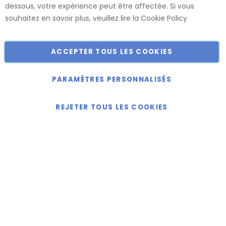
dessous, votre expérience peut être affectée. Si vous
Catalogue
souhaitez en savoir plus, veuillez lire la
Cookie Policy
ACCEPTER TOUS LES COOKIES
Copyright © 2018-2024 présent Keller Objektmöbel GmbH
Tous droits réservés.
PARAMÈTRES PERSONNALISÉS
REJETER TOUS LES COOKIES