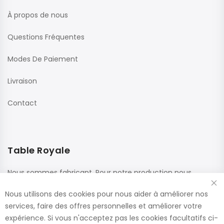
À propos de nous
Questions Fréquentes
Modes De Paiement
Livraison
Contact
Table Royale
Nous sommes fabricant. Pour notre production nous
utilisons des matériaux de haute qualité de fournisseurs
Nous utilisons des cookies pour nous aider à améliorer nos
renommés. Ces panneaux sont confectionnés dans nos
services, faire des offres personnelles et améliorer votre
usines, ce qui nous permet de vous offrir le plus large choix
expérience. Si vous n'acceptez pas les cookies facultatifs ci-
de dimensions et de finitions.