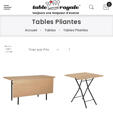
0
Mo
Tables Pliantes
Accueil
Tables
Tables Pliantes
Par
ordre
décroissant